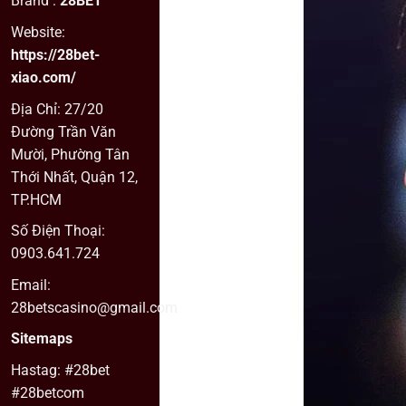
Brand :
28BET
Website:
https://28bet-
xiao.com/
Địa Chỉ:
27/20
Đường Trần Văn
Mười, Phường Tân
Thới Nhất, Quận 12,
TP.HCM
Số Điện Thoại:
0903.641.724
Email:
28betscasino@gmail.com
Sitemaps
Hastag: #28bet
#28betcom