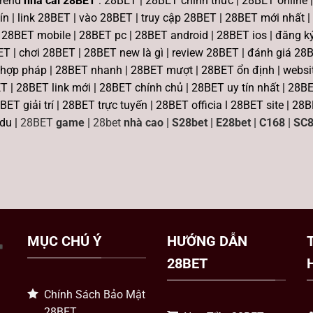
trend
nhà cái 28BET
: 28BET | 28BET chính thức | 28BET online 
ín | link 28BET | vào 28BET | truy cập 28BET | 28BET mới nhất 
 28BET mobile | 28BET pc | 28BET android | 28BET ios | đăng 
T | chơi 28BET | 28BET new là gì | review 28BET | đánh giá 28B
 hợp pháp | 28BET nhanh | 28BET mượt | 28BET ổn định | webs
 | 28BET link mới | 28BET chính chủ | 28BET uy tín nhất | 28B
ET giải trí | 28BET trực tuyến | 28BET officia l 28BET site | 28
du |
28BET
game |
28bet
nhà cao |
S28bet |
E28bet |
C168 |
SC8
MỤC CHÚ Ý
HƯỚNG DẪN
28BET
Chính Sách Bảo Mật
28BET