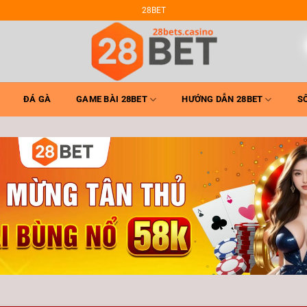
28BET
ĐÁ GÀ
GAME BÀI 28BET
HƯỚNG DẪN 28BET
S