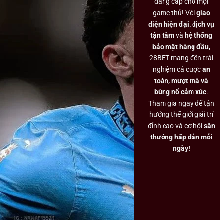
đẳng cấp cho mọi
game thủ! Với
giao
diện hiện đại, dịch vụ
tận tâm
và
hệ thống
bảo mật hàng đầu
,
28BET mang đến trải
nghiệm cá cược
an
toàn, mượt mà và
bùng nổ cảm xúc
.
Tham gia ngay để tận
hưởng thế giới giải trí
đỉnh cao và cơ hội
săn
thưởng hấp dẫn mỗi
ngày!