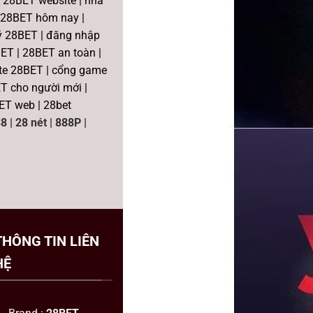
| 28BET website | nhà
| 28BET hôm nay |
ký 28BET | đăng nhập
ET | 28BET an toàn |
ite 28BET | cổng game
ET cho người mới |
BET web | 28bet
8 |
28 nét |
888P |
THÔNG TIN LIÊN
HỆ