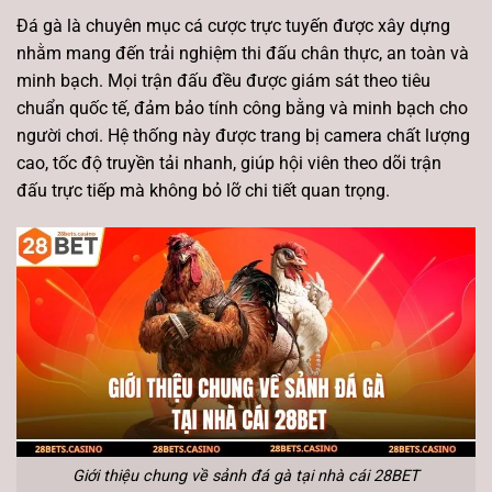
Đá gà là chuyên mục cá cược trực tuyến được xây dựng
nhằm mang đến trải nghiệm thi đấu chân thực, an toàn và
minh bạch. Mọi trận đấu đều được giám sát theo tiêu
chuẩn quốc tế, đảm bảo tính công bằng và minh bạch cho
người chơi. Hệ thống này được trang bị camera chất lượng
cao, tốc độ truyền tải nhanh, giúp hội viên theo dõi trận
đấu trực tiếp mà không bỏ lỡ chi tiết quan trọng.
Giới thiệu chung về sảnh đá gà tại nhà cái 28BET