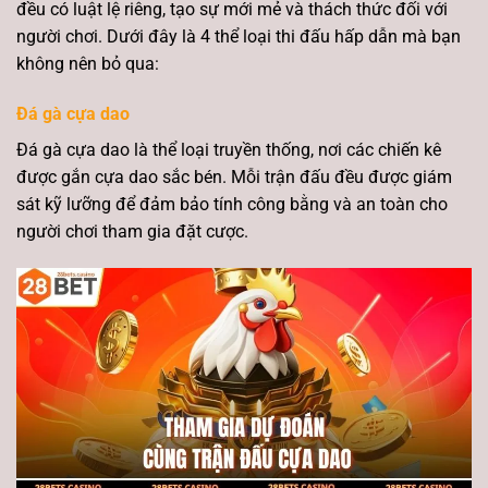
đều có luật lệ riêng, tạo sự mới mẻ và thách thức đối với
người chơi. Dưới đây là 4 thể loại thi đấu hấp dẫn mà bạn
không nên bỏ qua:
Đá gà cựa dao
Đá gà cựa dao là thể loại truyền thống, nơi các chiến kê
được gắn cựa dao sắc bén. Mỗi trận đấu đều được giám
sát kỹ lưỡng để đảm bảo tính công bằng và an toàn cho
người chơi tham gia đặt cược.