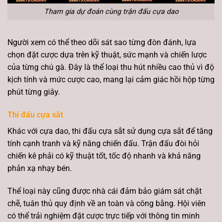
Tham gia dự đoán cùng trận đấu cựa dao
Người xem có thể theo dõi sát sao từng đòn đánh, lựa
chọn đặt cược dựa trên kỹ thuật, sức mạnh và chiến lược
của từng chú gà. Đây là thể loại thu hút nhiều cao thủ vì độ
kịch tính và mức cược cao, mang lại cảm giác hồi hộp từng
phút từng giây.
Thi đấu cựa sắt
Khác với cựa dao, thi đấu cựa sắt sử dụng cựa sắt để tăng
tính cạnh tranh và kỹ năng chiến đấu. Trận đấu đòi hỏi
chiến kê phải có kỹ thuật tốt, tốc độ nhanh và khả năng
phản xạ nhạy bén.
Thể loại này cũng được nhà cái đảm bảo giám sát chặt
chẽ, tuân thủ quy định về an toàn và công bằng. Hội viên
có thể trải nghiệm đặt cược trực tiếp với thông tin minh