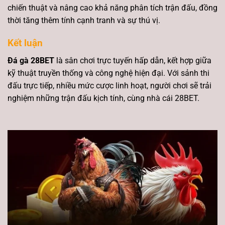
chiến thuật và nâng cao khả năng phân tích trận đấu, đồng
thời tăng thêm tính cạnh tranh và sự thú vị.
Kết luận
Đá gà 28BET
là sân chơi trực tuyến hấp dẫn, kết hợp giữa
kỹ thuật truyền thống và công nghệ hiện đại. Với sảnh thi
đấu trực tiếp, nhiều mức cược linh hoạt, người chơi sẽ trải
nghiệm những trận đấu kịch tính, cùng nhà cái 28BET.