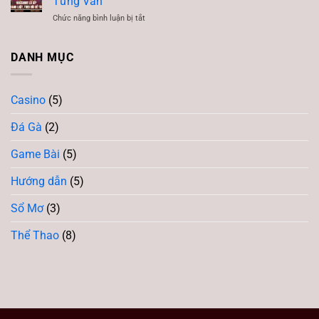
Từng Ván
Có
Tiết
ở
Chức năng bình luận bị tắt
Bao
Bài
Baccarat
Nhiêu
Bản
Là
Đội
Từ
Gì?
DANH MỤC
Tham
Chuyên
Hiểu
Gia
Gia
Nhanh
Tranh
Luật,
Cúp
Casino
(5)
Theo
Vô
Dõi
Địch
Đá Gà
(2)
Dễ
Từng
Ván
Game Bài
(5)
Hướng dẫn
(5)
Sổ Mơ
(3)
Thể Thao
(8)