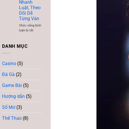
Nhanh
Nhiêu
Luật, Theo
Đội
Dõi Dễ
Tham
Từng Ván
Gia
Tranh
Chức năng bình
Cúp
ở
luận bị tắt
Vô
Baccarat
Địch
Là
Gì?
DANH MỤC
Hiểu
Nhanh
Luật,
Casino
(5)
Theo
Dõi
Đá Gà
(2)
Dễ
Từng
Ván
Game Bài
(5)
Hướng dẫn
(5)
Sổ Mơ
(3)
Thể Thao
(8)