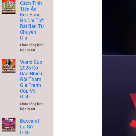
Hiểu
Cách Tính
Rõ
Chiến
Tiền Ăn
Thuật
Kèo Bóng
Đá
Đá Chi Tiết
Sân
Bài Bản Từ
5
Chuyên
Người
Gia
Siêu
Dễ
Chức năng bình
Cho
ở
luận bị tắt
Người
Cách
Mới
Tính
World Cup
Tiền
2026 Có
Ăn
Bao Nhiêu
Kèo
Đội Tham
Bóng
Gia Tranh
Đá
Cúp Vô
Chi
Địch
Tiết
Bài
Chức năng bình
Bản
ở
luận bị tắt
Từ
World
Chuyên
Cup
Baccarat
Gia
2026
Là Gì?
Có
Hiểu
Bao