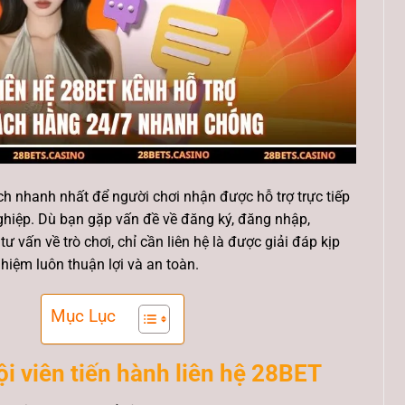
ch nhanh nhất để người chơi nhận được hỗ trợ trực tiếp
ghiệp. Dù bạn gặp vấn đề về đăng ký, đăng nhập,
tư vấn về trò chơi, chỉ cần liên hệ là được giải đáp kịp
ghiệm luôn thuận lợi và an toàn.
Mục Lục
hội viên tiến hành liên hệ 28BET