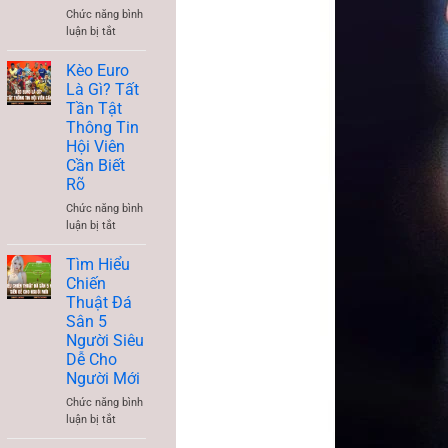
Chức năng bình
ở
luận bị tắt
Kèo
Đồng
Kèo Euro
Nửa
Là Gì? Tất
Là
Tần Tật
Gì?
Thông Tin
Cách
Hội Viên
Đọc
Cần Biết
Và
Rõ
Bí
Kíp
Chức năng bình
Thực
ở
luận bị tắt
Chiến
Kèo
Hiệu
Euro
Tìm Hiểu
Quả
Là
Chiến
Gì?
Thuật Đá
Tất
Sân 5
Tần
Người Siêu
Tật
Dễ Cho
Thông
Người Mới
Tin
Hội
Chức năng bình
Viên
ở
luận bị tắt
Cần
Tìm
Biết