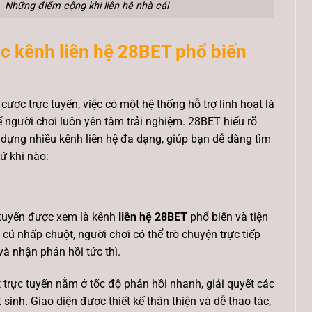
Những điểm cộng khi liên hệ nhà cái
ác kênh liên hệ 28BET phổ biến
cược trực tuyến, việc có một hệ thống hỗ trợ linh hoạt là
 người chơi luôn yên tâm trải nghiệm. 28BET hiểu rõ
 dựng nhiều kênh liên hệ đa dạng, giúp bạn dễ dàng tìm
cứ khi nào:
 tuyến được xem là kênh
liên hệ 28BET
phổ biến và tiện
 cú nhấp chuột, người chơi có thể trò chuyện trực tiếp
 và nhận phản hồi tức thì.
trực tuyến nằm ở tốc độ phản hồi nhanh, giải quyết các
sinh. Giao diện được thiết kế thân thiện và dễ thao tác,