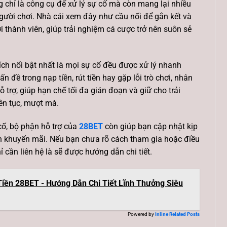
 chỉ là công cụ để xử lý sự cố mà còn mang lại nhiều
người chơi. Nhà cái xem đây như cầu nối để gắn kết và
i thành viên, giúp trải nghiệm cá cược trở nên suôn sẻ
ích nổi bật nhất là mọi sự cố đều được xử lý nhanh
 đề trong nạp tiền, rút tiền hay gặp lỗi trò chơi, nhân
ỗ trợ, giúp hạn chế tối đa gián đoạn và giữ cho trải
ên tục, mượt mà.
cố, bộ phận hỗ trợ của
28BET
còn giúp bạn cập nhật kịp
nh khuyến mãi. Nếu bạn chưa rõ cách tham gia hoặc điều
ỉ cần liên hệ là sẽ được hướng dẫn chi tiết.
Tiền 28BET - Hướng Dẫn Chi Tiết Lĩnh Thưởng Siêu
Powered by
Inline Related Posts