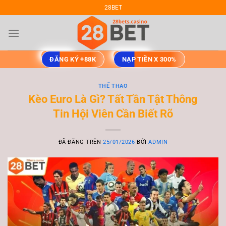
Chuyển
28BET
đến
nội
dung
ĐĂNG KÝ +88K
NẠP TIỀN X 300%
THỂ THAO
Kèo Euro Là Gì? Tất Tần Tật Thông
Tin Hội Viên Cần Biết Rõ
ĐÃ ĐĂNG TRÊN
25/01/2026
BỞI
ADMIN