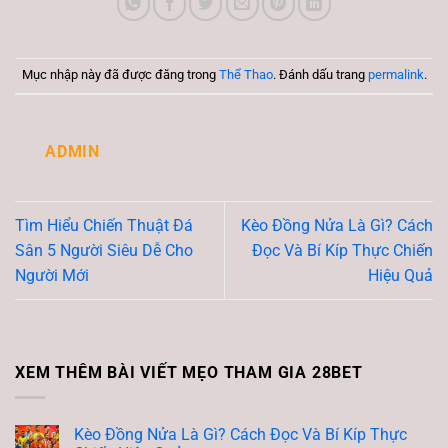
Mục nhập này đã được đăng trong
Thể Thao
. Đánh dấu trang
permalink
.
ADMIN
Tìm Hiểu Chiến Thuật Đá
Kèo Đồng Nửa Là Gì? Cách
Sân 5 Người Siêu Dễ Cho
Đọc Và Bí Kíp Thực Chiến
Người Mới
Hiệu Quả
XEM THÊM BÀI VIẾT MẸO THAM GIA 28BET
Kèo Đồng Nửa Là Gì? Cách Đọc Và Bí Kíp Thực