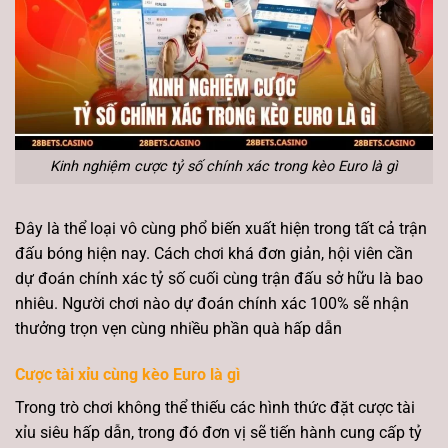
Kinh nghiệm cược tỷ số chính xác trong kèo Euro là gì
Đây là thể loại vô cùng phổ biến xuất hiện trong tất cả trận
đấu bóng hiện nay. Cách chơi khá đơn giản, hội viên cần
dự đoán chính xác tỷ số cuối cùng trận đấu sở hữu là bao
nhiêu. Người chơi nào dự đoán chính xác 100% sẽ nhận
thưởng trọn vẹn cùng nhiều phần quà hấp dẫn
Cược tài xỉu cùng kèo Euro là gì
Trong trò chơi không thể thiếu các hình thức đặt cược tài
xỉu siêu hấp dẫn, trong đó đơn vị sẽ tiến hành cung cấp tỷ