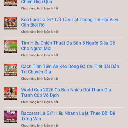
Chiến Hiệu Quả
ở
Chức năng bình luận bị tắt
Kèo
Đồng
Kèo Euro Là Gì? Tất Tần Tật Thông Tin Hội Viên
Nửa
Cần Biết Rõ
Là
ở
Chức năng bình luận bị tắt
Gì?
Kèo
Cách
Euro
Tìm Hiểu Chiến Thuật Đá Sân 5 Người Siêu Dễ
Đọc
Là
Và
Cho Người Mới
Gì?
Bí
ở
Chức năng bình luận bị tắt
Tất
Kíp
Tìm
Tần
Thực
Hiểu
Cách Tính Tiền Ăn Kèo Bóng Đá Chi Tiết Bài Bản
Tật
Chiến
Chiến
Thông
Từ Chuyên Gia
Hiệu
Thuật
Tin
Quả
ở
Chức năng bình luận bị tắt
Đá
Hội
Cách
Sân
Viên
Tính
World Cup 2026 Có Bao Nhiêu Đội Tham Gia
5
Cần
Tiền
Người
Tranh Cúp Vô Địch
Biết
Ăn
Siêu
Rõ
ở
Chức năng bình luận bị tắt
Kèo
Dễ
World
Bóng
Cho
Cup
Baccarat Là Gì? Hiểu Nhanh Luật, Theo Dõi Dễ
Đá
Người
2026
Chi
Từng Ván
Mới
Có
Tiết
ở
Chức năng bình luận bị tắt
Bao
Bài