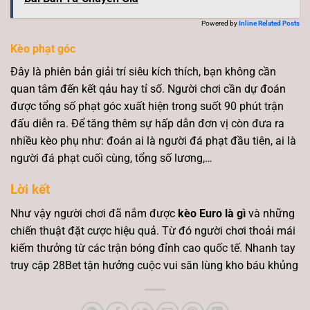
Powered by
Inline Related Posts
Kèo phạt góc
Đây là phiên bản giải trí siêu kích thích, bạn không cần
quan tâm đến kết qảu hay tỉ số. Người chơi cần dự đoán
được tổng số phạt góc xuất hiện trong suốt 90 phút trận
đấu diễn ra. Để tăng thêm sự hấp dẫn đơn vị còn đưa ra
nhiều kèo phụ như: đoán ai là người đá phạt đầu tiên, ai là
người đá phạt cuối cùng, tổng số lương,…
Lời kết
Như vậy người chơi đã nắm được
kèo Euro là gì
và những
chiến thuật đặt cược hiệu quả. Từ đó người chơi thoải mái
kiếm thưởng từ các trận bóng đỉnh cao quốc tế. Nhanh tay
truy cập 28Bet tận hưởng cuộc vui săn lùng kho báu khủng