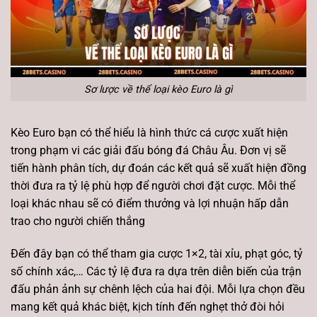
Sơ lược về thể loại kèo Euro là gì
Kèo Euro bạn có thể hiểu là hình thức cá cược xuất hiện
trong phạm vi các giải đấu bóng đá Châu Âu. Đơn vị sẽ
tiến hành phân tích, dự đoán các kết quả sẽ xuất hiện đồng
thời đưa ra tỷ lệ phù hợp để người chơi đặt cược. Mỗi thể
loại khác nhau sẽ có điểm thưởng và lợi nhuận hấp dẫn
trao cho người chiến thắng
Đến đây bạn có thể tham gia cược 1×2, tài xỉu, phạt góc, tỷ
số chính xác,… Các tỷ lệ đưa ra dựa trên diễn biến của trận
đấu phản ảnh sự chênh lệch của hai đội. Mỗi lựa chọn đều
mang kết quả khác biệt, kịch tính đến nghẹt thở đòi hỏi