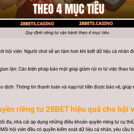
Quy định riêng tư vận hành theo 4 mục tiêu
ới hội viên: Người chơi sẽ an tâm hơn khi biết dữ liệu cá nhân
ian lận: Các biện pháp bảo mật giúp giảm rủi ro từ việc thao t
o dịch: Thông tin thanh toán và nạp/rút tiền được bảo vệ, giúp
yền riêng tư 28BET hiệu quả cho hội 
ối đa, nhà cái áp dụng những điều khoản quyền riêng tư cụ thể,
 Mỗi hội viên đều có quyền kiểm soát dữ liệu cá nhân, yêu cầu h