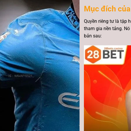
Mục đích của 
Quyền riêng tư là tập
tham gia nền tảng. Nó 
bản sau: