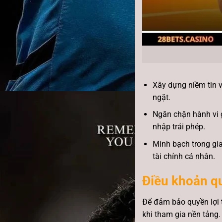
Xây dựng niềm tin v
ngặt.
Ngăn chặn hành vi g
nhập trái phép.
Minh bạch trong gia
tài chính cá nhân.
Điều khoản qu
Để đảm bảo quyền lợi t
khi tham gia nền tảng.