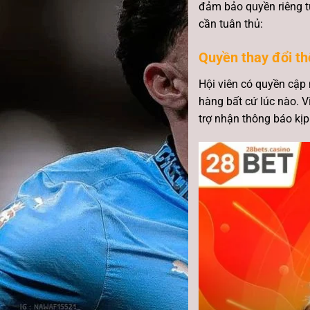
đảm bảo quyền riêng t
cần tuân thủ:
Quyền thay đổi th
Hội viên có quyền cập 
hàng bất cứ lúc nào. Vi
trợ nhận thông báo kịp 