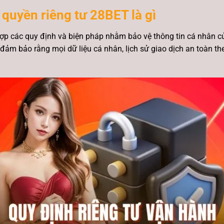
quyền riêng tư 28BET là gì
 hợp các quy định và biện pháp nhằm bảo vệ thông tin cá nhân c
đảm bảo rằng mọi dữ liệu cá nhân, lịch sử giao dịch an toàn th