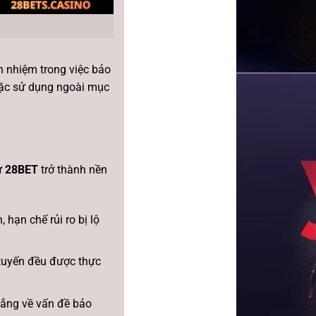
h nhiệm trong việc bảo
hoặc sử dụng ngoài mục
ư 28BET
trở thành nền
 hạn chế rủi ro bị lộ
 tuyến đều được thực
 lắng về vấn đề bảo