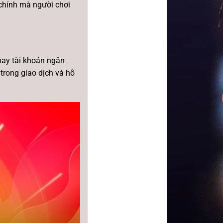
 chính mà người chơi
 hay tài khoản ngân
 trong giao dịch và hỗ