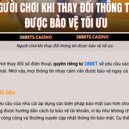
Người chơi khi thay đổi thông tin được bảo vệ tối ưu
hơi thay đổi số điện thoại,
quyền riêng tư
28BET
sẽ yêu cầu xá
 mật. Nhờ vậy, mọi thông tin nhạy cảm vẫn được bảo vệ ngay cả
ữ liệu
êu cầu của nhà cái áp dụng các biện pháp bảo mật cao hơn cho
ng được hướng dẫn cách tự bảo vệ tài khoản, ví dụ như không c
ị công cộng và thường xuyên cập nhật thông tin bảo mật. Cụ th