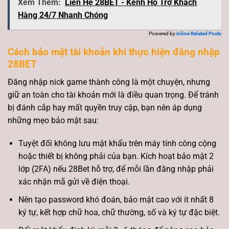
Xem Thêm:
Liên Hệ 28BET - Kênh Hỗ Trợ Khách
Hàng 24/7 Nhanh Chóng
Powered by
Inline Related Posts
Cách bảo mật tài khoản khi thực hiện đăng nhập
28BET
Đăng nhập nick game thành công là một chuyện, nhưng
giữ an toàn cho tài khoản mới là điều quan trọng. Để tránh
bị đánh cắp hay mất quyền truy cập, bạn nên áp dụng
những mẹo bảo mật sau:
Tuyệt đối không lưu mật khẩu trên máy tính công cộng
hoặc thiết bị không phải của bạn. Kích hoạt bảo mật 2
lớp (2FA) nếu 28Bet hỗ trợ, để mỗi lần đăng nhập phải
xác nhận mã gửi về điện thoại.
Nên tạo password khó đoán, bảo mật cao với ít nhất 8
ký tự, kết hợp chữ hoa, chữ thường, số và ký tự đặc biệt.