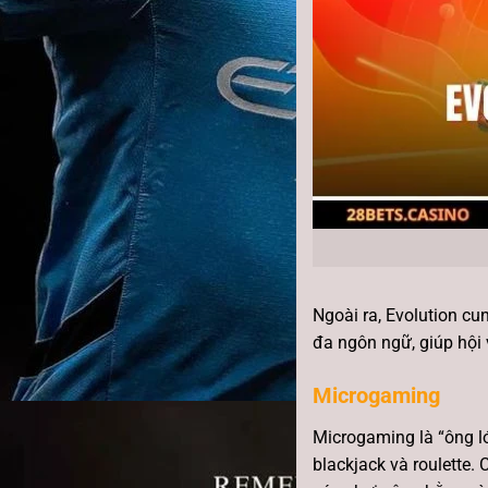
Ngoài ra, Evolution cu
đa ngôn ngữ, giúp hội v
Microgaming
Microgaming là “ông lớ
blackjack và roulett