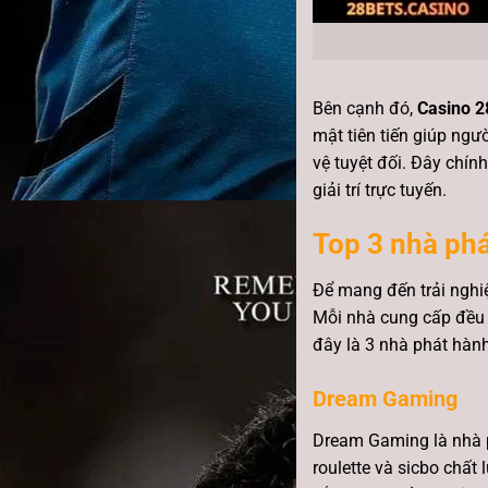
Bên cạnh đó,
Casino 
mật tiên tiến giúp ngư
vệ tuyệt đối. Đây chín
giải trí trực tuyến.
Top 3 nhà phá
Để mang đến trải nghiệ
Mỗi nhà cung cấp đều c
đây là 3 nhà phát hành
Dream Gaming
Dream Gaming là nhà ph
roulette và sicbo chất