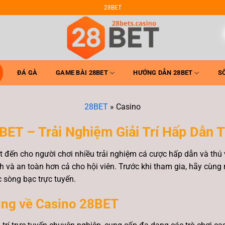
28BET
ĐÁ GÀ
GAME BÀI 28BET
HƯỚNG DẪN 28BET
S
28BET
»
Casino
BET – Trải Nghiệm Giải Trí Hấp Dẫn T
 đến cho người chơi nhiều trải nghiệm cá cược hấp dẫn và thú
nh và an toàn hơn cả cho hội viên. Trước khi tham gia, hãy cùng
c sòng bạc trực tuyến.
hung về Casino 28BET