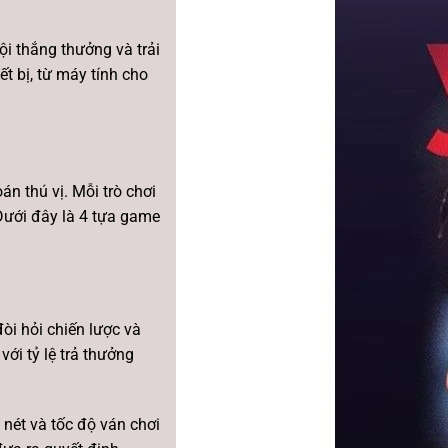
ội thắng thưởng và trải
t bị, từ máy tính cho
n thú vị. Mỗi trò chơi
 Dưới đây là 4 tựa game
òi hỏi chiến lược và
ới tỷ lệ trả thưởng
 nét và tốc độ ván chơi