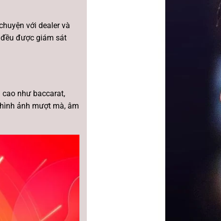
 chuyện với dealer và
u đều được giám sát
ng cao như baccarat,
úp hình ảnh mượt mà, âm