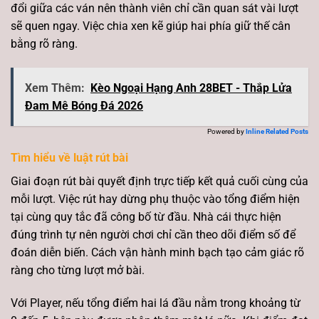
đổi giữa các ván nên thành viên chỉ cần quan sát vài lượt
sẽ quen ngay. Việc chia xen kẽ giúp hai phía giữ thế cân
bằng rõ ràng.
Xem Thêm:
Kèo Ngoại Hạng Anh 28BET - Thắp Lửa
Đam Mê Bóng Đá 2026
Powered by
Inline Related Posts
Tìm hiểu về luật rút bài
Giai đoạn rút bài quyết định trực tiếp kết quả cuối cùng của
mỗi lượt. Việc rút hay dừng phụ thuộc vào tổng điểm hiện
tại cùng quy tắc đã công bố từ đầu. Nhà cái thực hiện
đúng trình tự nên người chơi chỉ cần theo dõi điểm số để
đoán diễn biến. Cách vận hành minh bạch tạo cảm giác rõ
ràng cho từng lượt mở bài.
Với Player, nếu tổng điểm hai lá đầu nằm trong khoảng từ