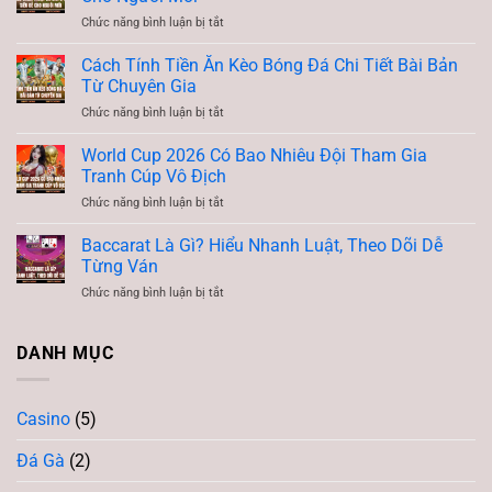
Gì?
Bí
ở
Chức năng bình luận bị tắt
Tất
Kíp
Tìm
Tần
Thực
Hiểu
Cách Tính Tiền Ăn Kèo Bóng Đá Chi Tiết Bài Bản
Tật
Chiến
Chiến
Thông
Từ Chuyên Gia
Hiệu
Thuật
Tin
Quả
ở
Chức năng bình luận bị tắt
Đá
Hội
Cách
Sân
Viên
Tính
World Cup 2026 Có Bao Nhiêu Đội Tham Gia
5
Cần
Tiền
Người
Tranh Cúp Vô Địch
Biết
Ăn
Siêu
Rõ
ở
Chức năng bình luận bị tắt
Kèo
Dễ
World
Bóng
Cho
Cup
Baccarat Là Gì? Hiểu Nhanh Luật, Theo Dõi Dễ
Đá
Người
2026
Chi
Từng Ván
Mới
Có
Tiết
ở
Chức năng bình luận bị tắt
Bao
Bài
Baccarat
Nhiêu
Bản
Là
Đội
Từ
Gì?
DANH MỤC
Tham
Chuyên
Hiểu
Gia
Gia
Nhanh
Tranh
Luật,
Cúp
Casino
(5)
Theo
Vô
Dõi
Địch
Đá Gà
(2)
Dễ
Từng