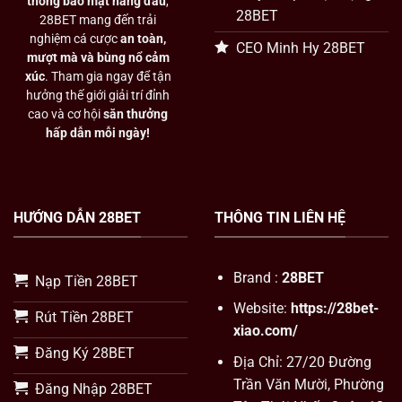
thống bảo mật hàng đầu
,
28BET
28BET mang đến trải
nghiệm cá cược
an toàn,
CEO Minh Hy 28BET
mượt mà và bùng nổ cảm
xúc
. Tham gia ngay để tận
hưởng thế giới giải trí đỉnh
cao và cơ hội
săn thưởng
hấp dẫn mỗi ngày!
HƯỚNG DẪN 28BET
THÔNG TIN LIÊN HỆ
Brand :
28BET
Nạp Tiền 28BET
Website:
https://28bet-
Rút Tiền 28BET
xiao.com/
Đăng Ký 28BET
Địa Chỉ:
27/20 Đường
Trần Văn Mười, Phường
Đăng Nhập 28BET