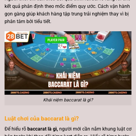
kết quả phân định theo mốc điểm quy ước. Cách vận hành
gọn gàng giúp khách hàng tập trung trải nghiệm thay vì bị
phân tâm bởi tiểu tiết.
Khái niệm baccarat là gì?
Luật chơi của baccarat là gì?
Để hiểu rõ
baccarat là gì,
người mới cần nắm khung luật cơ