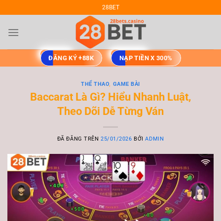
Chuyển
28BET
đến
nội
dung
ĐĂNG KÝ +88K
NẠP TIỀN X 300%
THỂ THAO
,
GAME BÀI
Baccarat Là Gì? Hiểu Nhanh Luật,
Theo Dõi Dễ Từng Ván
ĐÃ ĐĂNG TRÊN
25/01/2026
BỞI
ADMIN