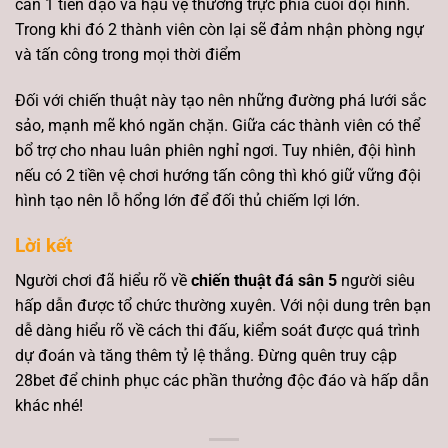
cần 1 tiền đạo và hậu vệ thường trực phía cuối đội hình.
Trong khi đó 2 thành viên còn lại sẽ đảm nhận phòng ngự
và tấn công trong mọi thời điểm
Đối với chiến thuật này tạo nên những đường phá lưới sắc
sảo, mạnh mẽ khó ngăn chặn. Giữa các thành viên có thể
bổ trợ cho nhau luân phiên nghỉ ngơi. Tuy nhiên, đội hình
nếu có 2 tiền vệ chơi hướng tấn công thì khó giữ vững đội
hình tạo nên lỗ hổng lớn để đối thủ chiếm lợi lớn.
Lời kết
Người chơi đã hiểu rõ về
chiến thuật đá sân 5
người siêu
hấp dẫn được tổ chức thường xuyên. Với nội dung trên bạn
dễ dàng hiểu rõ về cách thi đấu, kiểm soát được quá trình
dự đoán và tăng thêm tỷ lệ thắng. Đừng quên truy cập
28bet để chinh phục các phần thưởng độc đáo và hấp dẫn
khác nhé!