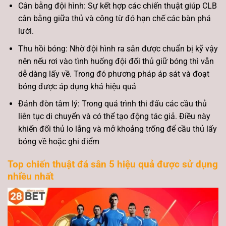
Cân bằng đội hình: Sự kết hợp các chiến thuật giúp CLB
cân bằng giữa thủ và công từ đó hạn chế các bàn phá
lưới.
Thu hồi bóng: Nhờ đội hình ra sân được chuẩn bị kỹ vậy
nên nếu rơi vào tình huống đội đối thủ giữ bóng thì vẫn
dễ dàng lấy về. Trong đó phương pháp áp sát và đoạt
bóng được áp dụng khá hiệu quả
Đánh đòn tâm lý: Trong quá trình thi đấu các cầu thủ
liên tục di chuyển và có thể tạo động tác giả. Điều này
khiến đối thủ lo lắng và mở khoảng trống để cầu thủ lấy
bóng về hoặc ghi điểm
Top chiến thuật đá sân 5 hiệu quả được sử dụng
nhiều nhất