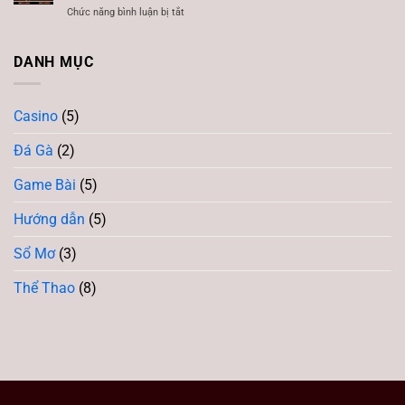
Tiết
ở
Chức năng bình luận bị tắt
Bao
Bài
Baccarat
Nhiêu
Bản
Là
Đội
Từ
Gì?
DANH MỤC
Tham
Chuyên
Hiểu
Gia
Gia
Nhanh
Tranh
Luật,
Cúp
Casino
(5)
Theo
Vô
Dõi
Địch
Đá Gà
(2)
Dễ
Từng
Ván
Game Bài
(5)
Hướng dẫn
(5)
Sổ Mơ
(3)
Thể Thao
(8)